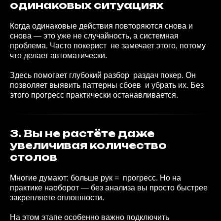
одинаковых ситуациях
Когда одинаковые действия повторяются снова и
снова — это уже не случайность, а системная
проблема. Часто покерист не замечает этого, потому
что делает автоматически.
Здесь помогает глубокий разбор раздач покер. Он
позволяет выявить паттерны сбоев и убрать их. Без
этого прогресс практически останавливается.
3. Вы не растёте даже
увеличивая количество
столов
Многие думают: больше рук = прогресс. Но на
практике наоборот — без анализа вы просто быстрее
закрепляете оплошности.
На этом этапе особенно важно подключить