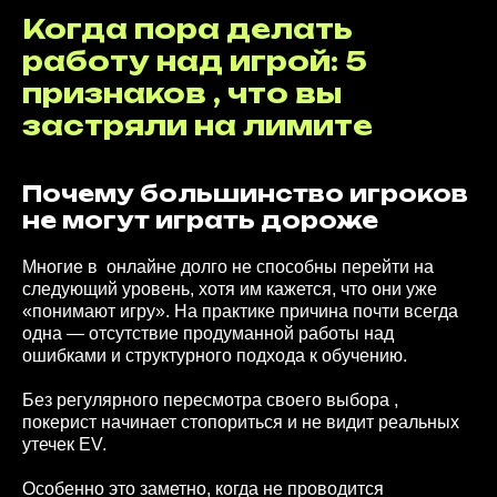
Когда пора делать
работу над игрой: 5
признаков , что вы
застряли на лимите
Почему большинство игроков
не могут играть дороже
Многие в онлайне долго не способны перейти на
следующий уровень, хотя им кажется, что они уже
«понимают игру». На практике причина почти всегда
одна — отсутствие продуманной работы над
ошибками и структурного подхода к обучению.
Без регулярного пересмотра своего выбора ,
покерист начинает стопориться и не видит реальных
утечек EV.
Особенно это заметно, когда не проводится