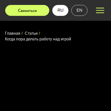
Связаться
RU
EN
Главная
/
Статьи
/
Когда пора делать работу над игрой