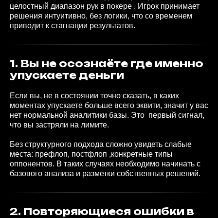
целостный диапазон рук в покере . Игрок принимает
решения интуитивно, без логики, что со временем
приводит к стагнации результатов.
1. Вы не осознаёте где именно
упускаете деньги
Если вы, не в состоянии точно сказать, в каких
моментах упускаете больше всего эквити, значит у вас
нет нормальной аналитики базы. Это первый сигнал,
что вы застряли на лимите.
Без структурного подхода сложно увидеть слабые
места: префлоп, постфлоп ,конкретные типы
оппонентов. В таких случаях необходимо начинать с
базового анализа и разметки собственных решений.
2. Повторяющиеся ошибки в